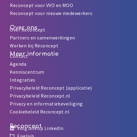
Reconcept voor VVO en MOO
Reconcept voor nieuwe medewerkers
Over ons
Over Reconcept
Partners en samenwerkingen
Werken bij Reconcept
Meer informatie
Contact
Agenda
Kenniscentrum
Integraties
Privacybeleid Reconcept (applicatie)
Privacybeleid Reconcept.nl
Privacy en informatiebeveiliging
Cookiebeleid Reconcept.nl
Reconcept
Volg ons op LinkedIn
English