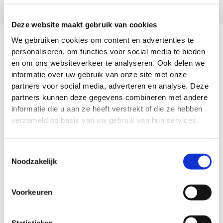
Deze website maakt gebruik van cookies
Verbind de theorie aan de praktijk
We gebruiken cookies om content en advertenties te
Je voegt in Reconcept eenvoudig eigen trainingen,
personaliseren, om functies voor social media te bieden
en om ons websiteverkeer te analyseren. Ook delen we
video’s of instructies toe. Zo bereiden basisartsen
informatie over uw gebruik van onze site met onze
zich op elk moment voor op een handeling of frissen
partners voor social media, adverteren en analyse. Deze
ze hun kennis op, juist als ze even niet direct aan het
partners kunnen deze gegevens combineren met andere
bed staan.
informatie die u aan ze heeft verstrekt of die ze hebben
verzameld op basis van uw gebruik van hun services.
Toestemmingsselectie
Noodzakelijk
Voorkeuren