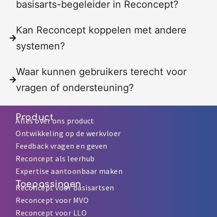
basisarts-begeleider in Reconcept?
Kan Reconcept koppelen met andere
systemen?
Waar kunnen gebruikers terecht voor
vragen of ondersteuning?
Product
Alles over ons product
Ontwikkeling op de werkvloer
Feedback vragen en geven
Reconcept als leerhub
Expertise aantoonbaar maken
Toepassingen
Reconcept voor basisartsen
Reconcept voor MVO
Reconcept voor LLO