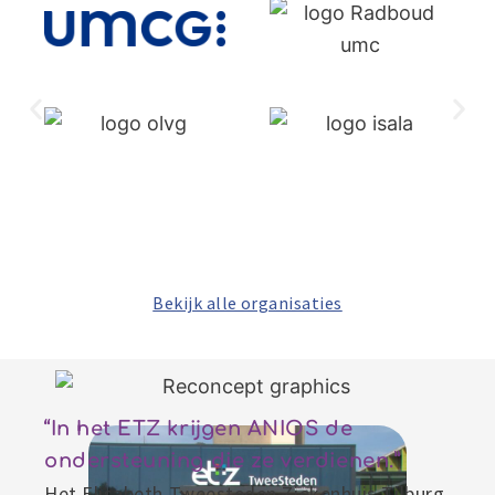
Bekijk alle organisaties
“In het ETZ krijgen ANIOS de
ondersteuning die ze verdienen.”
Het Elisabeth Tweesteden Ziekenhuis Tilburg