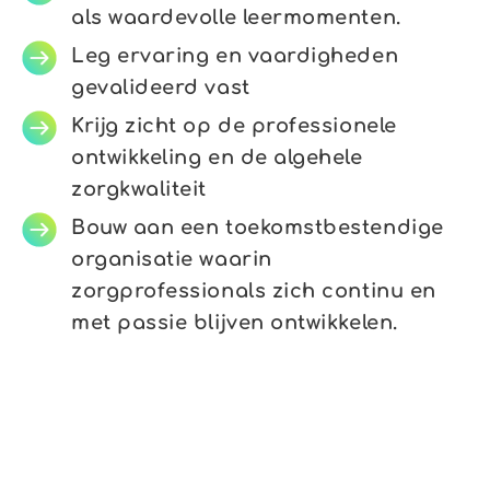
als waardevolle leermomenten.
Leg ervaring en vaardigheden
gevalideerd vast
Krijg zicht op de professionele
ontwikkeling en de algehele
zorgkwaliteit
Bouw aan een toekomstbestendige
organisatie waarin
zorgprofessionals zich continu en
met passie blijven ontwikkelen.
Reconcept in elke fase van de loopbaan
Ontdek hoe Reconcept soepel meebeweegt met elke
fase van de loopbaan van jouw zorgprofessionals. Van
de eerste instroom tot de specialistische