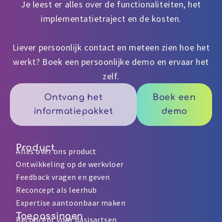
Je leest er alles over de functionaliteiten, het
implementatietraject en de kosten.
Liever persoonlijk contact en meteen zien hoe het
werkt? Boek een persoonlijke demo en ervaar het
zelf.
Ontvang het
Boek een
informatiepakket
demo
Product
Alles over ons product
Ontwikkeling op de werkvloer
Feedback vragen en geven
Reconcept als leerhub
Expertise aantoonbaar maken
Toepassingen
Reconcept voor basisartsen