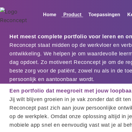
Ga
naar
Home
Product
Toepassingen
K
de
inhoud
Het meest complete portfolio voor leren en o
Reconcept staat midden op de werkvloer en verbin
ontwikkeling. We helpen je om waardevolle leerm
dag opdoet. Zo motiveert Reconcept je om de reg
beste zorg voor de patiënt, zowel nu als in de toe
persoonlijk en aantoonbaar wordt.
Een portfolio dat meegroeit met jouw loopba
Jij wilt blijven groeien in je vak zonder dat dit 
Reconcept past zich aan jouw persoonlijke ontwik
op de werkplek. Omdat onze oplossing altijd in je
mobiele app snel en eenvoudig vast wat je al beh