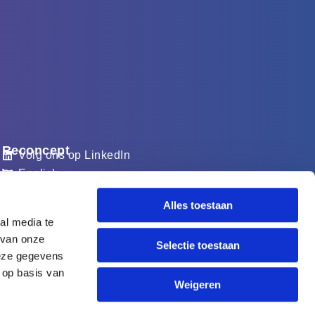
Reconcept
Volg ons op LinkedIn
English
Support
Alles toestaan
Log in bij Reconcept
al media te
 van onze
Selectie toestaan
deze gegevens
 op basis van
Weigeren