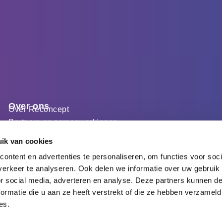
Over ons
Over Reconcept
Partners en samenwerkingen
Werken bij Reconcept
ik van cookies
Meer informatie
Contact
ontent en advertenties te personaliseren, om functies voor soci
Agenda
erkeer te analyseren. Ook delen we informatie over uw gebruik
Kenniscentrum
or social media, adverteren en analyse. Deze partners kunnen 
Integraties
ormatie die u aan ze heeft verstrekt of die ze hebben verzameld
Privacybeleid Reconcept (applicatie)
es.
Privacybeleid Reconcept.nl