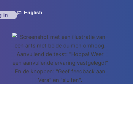
English
g in