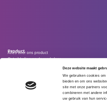
Product
Alles over ons product
Ontwikkeling op de werkvloer
Feedback vragen en geven
Deze website maakt gebru
Reconcept als leerhub
We gebruiken cookies om c
Expertise aantoonbaar maken
bieden en om ons websitev
Toepassingen
Reconcept voor basisartsen
site met onze partners vo
Reconcept voor MVO
combineren met andere inf
Reconcept voor LLO
uw gebruik van hun servic
Reconcept voor VVO en MOO