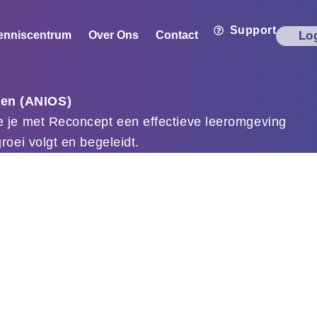
Support
enniscentrum
Over Ons
Contact
Lo
sen (ANIOS)
e je met Reconcept een effectieve leeromgeving
roei volgt en begeleidt.