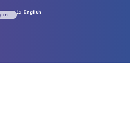
English
g in