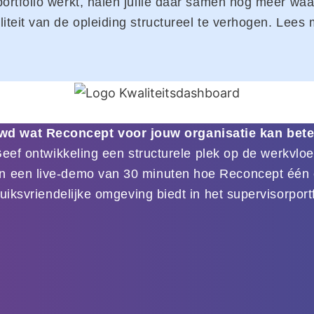
portfolio werkt, halen jullie daar samen nog meer wa
teit van de opleiding structureel te verhogen. Lees m
wd wat Reconcept voor jouw organisatie kan bet
eef ontwikkeling een structurele plek op de werkvloe
n een live-demo van 30 minuten hoe Reconcept één 
uiksvriendelijke omgeving biedt in het supervisorportf