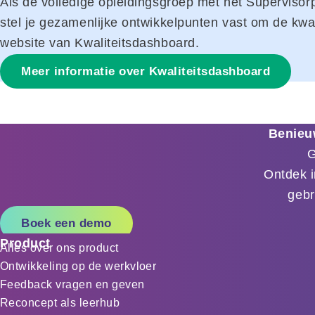
Als de volledige opleidingsgroep met het Supervisor
stel je gezamenlijke ontwikkelpunten vast om de kwali
website van Kwaliteitsdashboard.
Meer informatie over Kwaliteitsdashboard
Benieu
G
Ontdek i
gebr
Boek een demo
Product
Alles over ons product
Ontwikkeling op de werkvloer
Feedback vragen en geven
Reconcept als leerhub