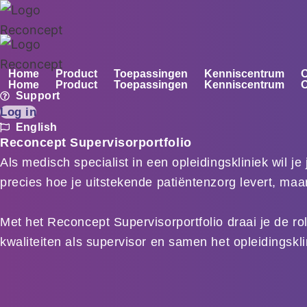
Ga
naar
de
inhoud
Home
Product
Toepassingen
Kenniscentrum
O
Home
Product
Toepassingen
Kenniscentrum
O
Support
Log in
English
Reconcept Supervisorportfolio
Als medisch specialist in een opleidingskliniek wil 
precies hoe je uitstekende patiëntenzorg levert, maar
Met het Reconcept Supervisorportfolio draai je de rol
kwaliteiten als supervisor en samen het opleidingskli