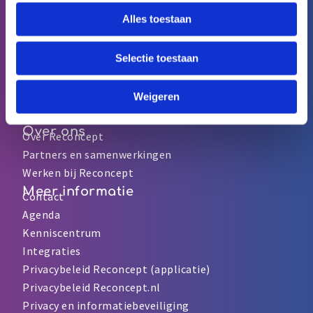
Expertise aantoonbaar maken
Alles toestaan
Toepassingen
Reconcept voor basisartsen
Reconcept voor MVO
Selectie toestaan
Reconcept voor LLO
Reconcept voor VVO en MOO
Weigeren
Reconcept voor nieuwe medewerkers
Over ons
Over Reconcept
Partners en samenwerkingen
Werken bij Reconcept
Meer informatie
Contact
Agenda
Kenniscentrum
Integraties
Privacybeleid Reconcept (applicatie)
Privacybeleid Reconcept.nl
Privacy en informatiebeveiliging