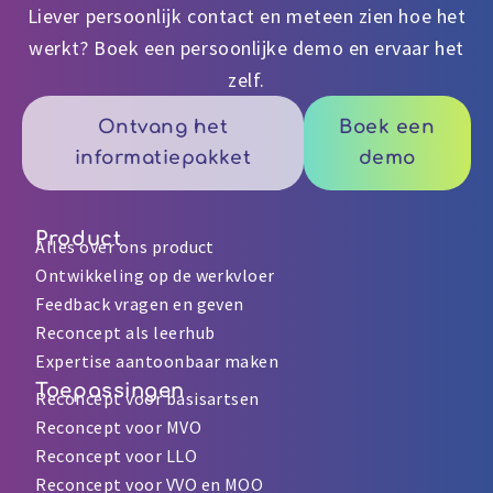
Liever persoonlijk contact en meteen zien hoe het
werkt? Boek een persoonlijke demo en ervaar het
zelf.
Ontvang het
Boek een
informatiepakket
demo
Product
Alles over ons product
Ontwikkeling op de werkvloer
Feedback vragen en geven
Reconcept als leerhub
Expertise aantoonbaar maken
Toepassingen
Reconcept voor basisartsen
Reconcept voor MVO
Reconcept voor LLO
Reconcept voor VVO en MOO