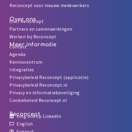
Reconcept voor nieuwe medewerkers
Over ons
Over Reconcept
Partners en samenwerkingen
Werken bij Reconcept
Meer informatie
Contact
Agenda
Kenniscentrum
Integraties
Privacybeleid Reconcept (applicatie)
Privacybeleid Reconcept.nl
Privacy en informatiebeveiliging
Cookiebeleid Reconcept.nl
Reconcept
Volg ons op LinkedIn
English
Support