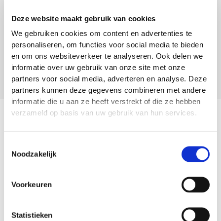
Met onze handige overzichten zie je precies je
Deze website maakt gebruik van cookies
voortgang binnen de EPA’s van jouw opleiding. Je
opleider beoordeelt en valideert jouw ontwikkeling
We gebruiken cookies om content en advertenties te
personaliseren, om functies voor social media te bieden
op het niveau dat bij je past. Zo werk je gericht toe
en om ons websiteverkeer te analyseren. Ook delen we
naar het moment waarop je EPA’s zelfstandig mag
informatie over uw gebruik van onze site met onze
uitvoeren en kom je steeds een stap dichter bij je
partners voor social media, adverteren en analyse. Deze
partners kunnen deze gegevens combineren met andere
diploma.
informatie die u aan ze heeft verstrekt of die ze hebben
verzameld op basis van uw gebruik van hun services.
Toestemmingsselectie
Noodzakelijk
Voorkeuren
Statistieken