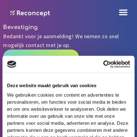
Ga
naar
de
Bevestiging
inhoud
Bedankt voor je aanmelding! We nemen zo snel
mogelijk contact met je op.
Ga terug naar home
Product
Alles over ons product
Deze website maakt gebruik van cookies
Ontwikkeling op de werkvloer
We gebruiken cookies om content en advertenties te
Feedback vragen en geven
personaliseren, om functies voor social media te bieden
Reconcept als leerhub
en om ons websiteverkeer te analyseren. Ook delen we
Expertise aantoonbaar maken
informatie over uw gebruik van onze site met onze
Toepassingen
Reconcept voor basisartsen
partners voor social media, adverteren en analyse. Deze
Reconcept voor MVO
partners kunnen deze gegevens combineren met andere