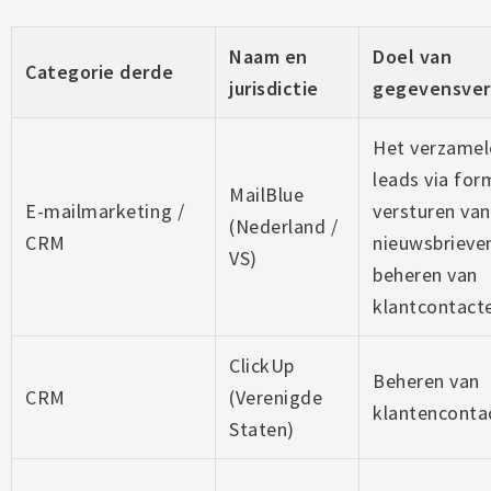
Naam en
Doel van
Categorie derde
jurisdictie
gegevensver
Het verzamel
leads via for
MailBlue
E-mailmarketing /
versturen va
(Nederland /
CRM
nieuwsbrieve
VS)
beheren van
klantcontact
ClickUp
Beheren van
CRM
(Verenigde
klantenconta
Staten)