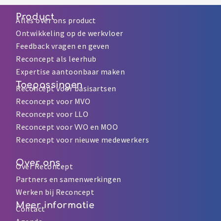
Product
Alles over ons product
Ontwikkeling op de werkvloer
Feedback vragen en geven
Reconcept als leerhub
Expertise aantoonbaar maken
Toepassingen
Reconcept voor basisartsen
Reconcept voor MVO
Reconcept voor LLO
Reconcept voor VVO en MOO
Reconcept voor nieuwe medewerkers
Over ons
Over Reconcept
Partners en samenwerkingen
Werken bij Reconcept
Meer informatie
Contact