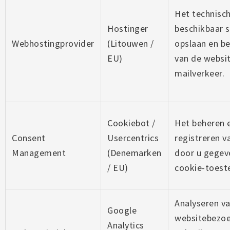
Het technisc
Hostinger
beschikbaar s
Webhostingprovider
(Litouwen /
opslaan en be
EU)
van de websit
mailverkeer.
Cookiebot /
Het beheren 
Consent
Usercentrics
registreren v
Management
(Denemarken
door u gegev
/ EU)
cookie-toes
Analyseren v
Google
websitebezoe
Analytics