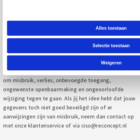
nationale toezichthouder, de Autoriteit
Persoonsgegevens. Dat kan via de volgende link:
https://autoriteitpersoonsgegevens.nl/nl/contact-
Alles toestaan
met-de-autoriteit-persoonsgegevens/tip-ons
Selectie toestaan
Hoe wij persoonsgegevens beveiligen
Reconcept B.V. neemt de bescherming van jouw
Weigeren
gegevens serieus en neemt passende maatregelen
om misbruik, verlies, onbevoegde toegang,
ongewenste openbaarmaking en ongeoorloofde
wijziging tegen te gaan. Als jij het idee hebt dat jouw
gegevens toch niet goed beveiligd zijn of er
aanwijzingen zijn van misbruik, neem dan contact op
met onze klantenservice of via ciso@reconcept.nl