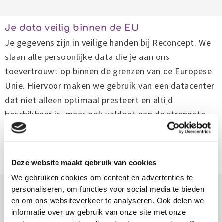
Je data veilig binnen de EU
Je gegevens zijn in veilige handen bij Reconcept. We
slaan alle persoonlijke data die je aan ons
toevertrouwt op binnen de grenzen van de Europese
Unie. Hiervoor maken we gebruik van een datacenter
dat niet alleen optimaal presteert en altijd
beschikbaar is, maar ook voldoet aan de strengste
beveiligingseisen. Zo weet je zeker dat jouw
informatie volgens de hoogste standaarden wordt
beschermd terwijl jij je focust op de toekomst.
Deze website maakt gebruik van cookies
We gebruiken cookies om content en advertenties te
We zijn ISO-gecertificeerd
personaliseren, om functies voor social media te bieden
We vinden het belangrijk dat iedereen in onze
en om ons websiteverkeer te analyseren. Ook delen we
informatie over uw gebruik van onze site met onze
organisatie continu bewust is van