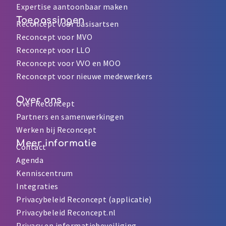
Expertise aantoonbaar maken
Toepassingen
Reconcept voor basisartsen
Reconcept voor MVO
Reconcept voor LLO
Reconcept voor VVO en MOO
Reconcept voor nieuwe medewerkers
Over ons
Over Reconcept
Partners en samenwerkingen
Werken bij Reconcept
Meer informatie
Contact
Agenda
Kenniscentrum
Integraties
Privacybeleid Reconcept (applicatie)
Privacybeleid Reconcept.nl
Privacy en informatiebeveiliging