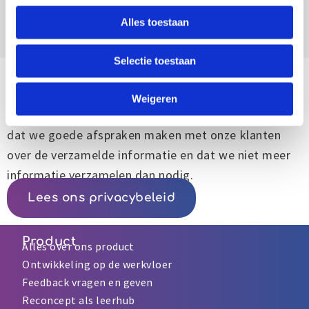
Alles toestaan
Selectie toestaan
Reconcept voldoet aan de AVG
We voldoen aan de AVG (Algemene Verordening
Weigeren
Gegevensbescherming). Dat betekent onder andere
dat we goede afspraken maken met onze klanten
over de verzamelde informatie en dat we niet meer
informatie verzamelen dan nodig.
Lees ons privacybeleid
Product
Alles over ons product
Ontwikkeling op de werkvloer
Feedback vragen en geven
Reconcept als leerhub