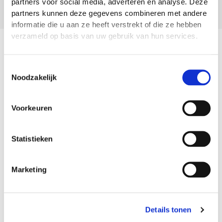
partners voor social media, adverteren en analyse. Deze
partners kunnen deze gegevens combineren met andere
informatie die u aan ze heeft verstrekt of die ze hebben
verzameld op basis van uw gebruik van hun services.
KNMG / GAIA
Door middel van onze GAIA-koppeling kan elke
Toestemmingsselectie
specialist in Reconcept zijn nascholingspunten en zijn
Noodzakelijk
huidige BIG-registratie terugvinden.
Voorkeuren
Statistieken
Marketing
Details tonen