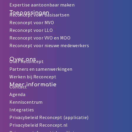
Expertise aantoonbaar maken
Toepassingen
Reconcept voor basisartsen
Reconcept voor MVO
Reconcept voor LLO
Reconcept voor VVO en MOO
Reconcept voor nieuwe medewerkers
Over ons
Over Reconcept
Partners en samenwerkingen
Werken bij Reconcept
Meer informatie
Contact
Agenda
Kenniscentrum
Integraties
Privacybeleid Reconcept (applicatie)
Privacybeleid Reconcept.nl