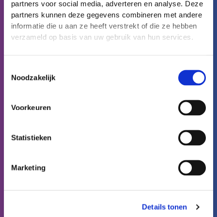
partners voor social media, adverteren en analyse. Deze
Expertise aantoonbaar maken
partners kunnen deze gegevens combineren met andere
Toepassingen
informatie die u aan ze heeft verstrekt of die ze hebben
Reconcept voor basisartsen
verzameld op basis van uw gebruik van hun services.
Reconcept voor MVO
Reconcept voor LLO
Reconcept voor VVO en MOO
Toestemmingsselectie
Noodzakelijk
Reconcept voor nieuwe medewerkers
Over ons
Over Reconcept
Voorkeuren
Partners en samenwerkingen
Werken bij Reconcept
Statistieken
Meer informatie
Contact
Agenda
Marketing
Kenniscentrum
Integraties
Privacybeleid Reconcept (applicatie)
Details tonen
Privacybeleid Reconcept.nl