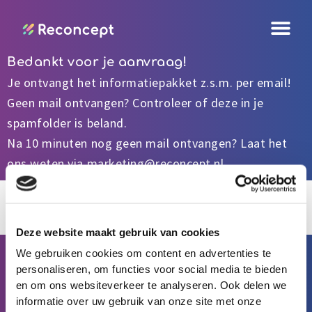
Ga
naar
de
Bedankt voor je aanvraag!
inhoud
Je ontvangt het informatiepakket z.s.m. per email!
Geen mail ontvangen? Controleer of deze in je
spamfolder is beland.
Na 10 minuten nog geen mail ontvangen? Laat het
ons weten via
marketing@reconcept.nl
Terug naar home
Deze website maakt gebruik van cookies
Product
We gebruiken cookies om content en advertenties te
Alles over ons product
personaliseren, om functies voor social media te bieden
Ontwikkeling op de werkvloer
en om ons websiteverkeer te analyseren. Ook delen we
Feedback vragen en geven
informatie over uw gebruik van onze site met onze
Reconcept als leerhub